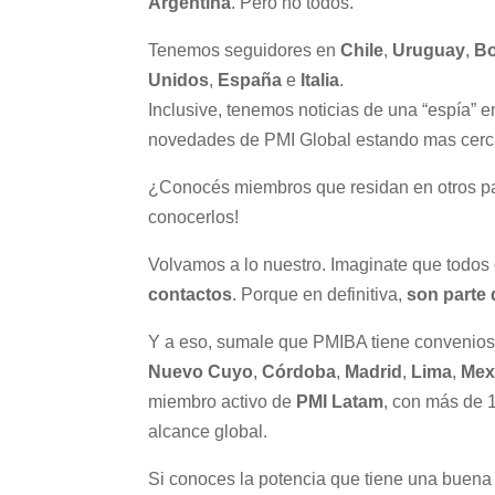
Argentina
. Pero no todos.
Tenemos seguidores en
Chile
,
Uruguay
,
Bo
Unidos
,
España
e
Italia
.
Inclusive, tenemos noticias de una “espía” 
novedades de PMI Global estando mas cerca 
¿Conocés miembros que residan en otros pa
conocerlos!
Volvamos a lo nuestro. Imaginate que todos
contactos
. Porque en definitiva,
son parte 
Y a eso, sumale que PMIBA tiene convenios 
Nuevo Cuyo
,
Córdoba
,
Madrid
,
Lima
,
Mex
miembro activo de
PMI Latam
, con más de 
alcance global.
Si conoces la potencia que tiene una buen