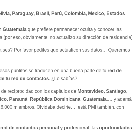
livia
,
Paraguay
,
Brasil
,
Perú
,
Colombia
,
Mexico
,
Estados
en
Guatemala
que prefiere permanecer oculta y conocer las
(por eso, obviamente, no actualizó su dirección de residencia)
íses? Por favor pediles que actualicen sus datos… Queremos
 esos puntitos se traducen en una buena parte de tu
red de
de tu red de contactos
. ¿Lo sabías?
de reciprocidad con los capítulos de
Montevideo
,
Santiago
,
ico
,
Panamá
,
República Dominicana
,
Guatemala
,… y ademá
16.000 miembros. Olvidaba decirte… está PMI también, con
a
red de contactos personal y profesional
, las
oportunidade