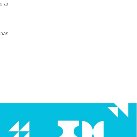
orar
chas